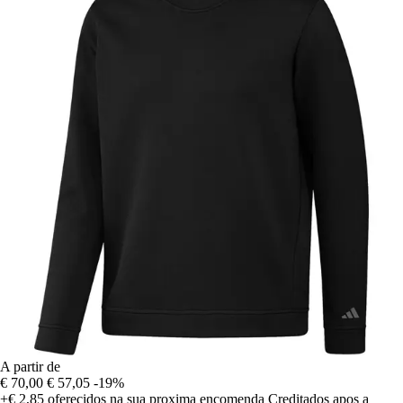
A partir de
€ 70,00
€ 57,05
-19%
+€ 2,85
oferecidos na sua proxima encomenda
Creditados apos a