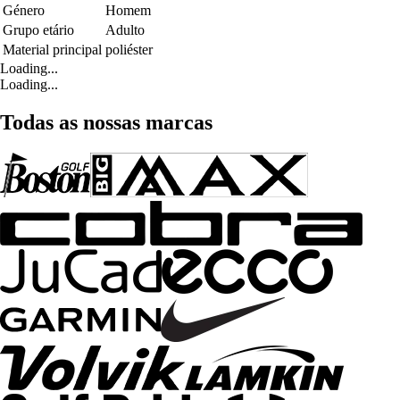
Género
Homem
Grupo etário
Adulto
Material principal
poliéster
Loading...
Loading...
Todas as nossas marcas