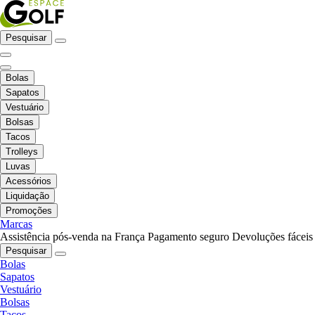
Pesquisar
Bolas
Sapatos
Vestuário
Bolsas
Tacos
Trolleys
Luvas
Acessórios
Liquidação
Promoções
Marcas
Assistência pós-venda na França
Pagamento seguro
Devoluções fáceis
Pesquisar
Bolas
Sapatos
Vestuário
Bolsas
Tacos