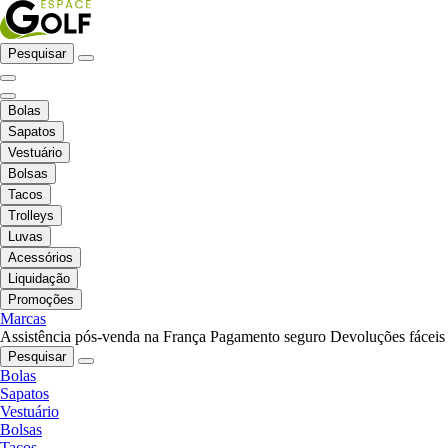
Pesquisar
Bolas
Sapatos
Vestuário
Bolsas
Tacos
Trolleys
Luvas
Acessórios
Liquidação
Promoções
Marcas
Assistência pós-venda na França
Pagamento seguro
Devoluções fáceis
Pesquisar
Bolas
Sapatos
Vestuário
Bolsas
Tacos