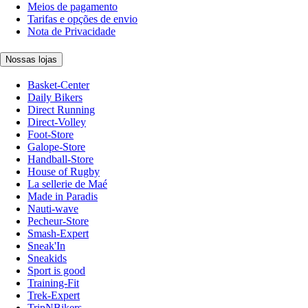
Meios de pagamento
Tarifas e opções de envio
Nota de Privacidade
Nossas lojas
Basket-Center
Daily Bikers
Direct Running
Direct-Volley
Foot-Store
Galope-Store
Handball-Store
House of Rugby
La sellerie de Maé
Made in Paradis
Nauti-wave
Pecheur-Store
Smash-Expert
Sneak'In
Sneakids
Sport is good
Training-Fit
Trek-Expert
TripNBikers