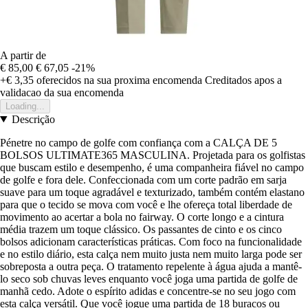
A partir de
€ 85,00
€ 67,05
-21%
+€ 3,35
oferecidos na sua proxima encomenda
Creditados apos a
validacao da sua encomenda
Loading...
Descrição
Pénetre no campo de golfe com confiança com a CALÇA DE 5
BOLSOS ULTIMATE365 MASCULINA. Projetada para os golfistas
que buscam estilo e desempenho, é uma companheira fiável no campo
de golfe e fora dele. Confeccionada com um corte padrão em sarja
suave para um toque agradável e texturizado, também contém elastano
para que o tecido se mova com você e lhe ofereça total liberdade de
movimento ao acertar a bola no fairway. O corte longo e a cintura
média trazem um toque clássico. Os passantes de cinto e os cinco
bolsos adicionam características práticas. Com foco na funcionalidade
e no estilo diário, esta calça nem muito justa nem muito larga pode ser
sobreposta a outra peça. O tratamento repelente à água ajuda a mantê-
lo seco sob chuvas leves enquanto você joga uma partida de golfe de
manhã cedo. Adote o espírito adidas e concentre-se no seu jogo com
esta calça versátil. Que você jogue uma partida de 18 buracos ou