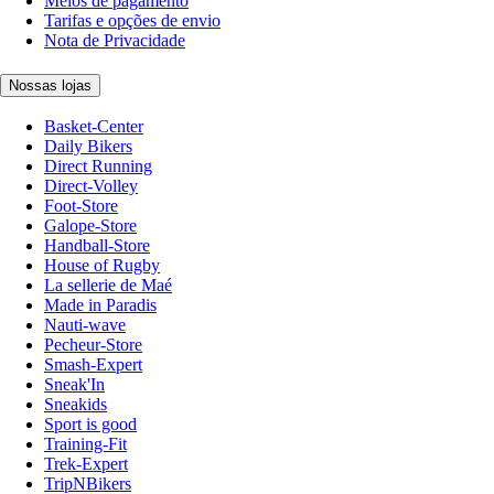
Meios de pagamento
Tarifas e opções de envio
Nota de Privacidade
Nossas lojas
Basket-Center
Daily Bikers
Direct Running
Direct-Volley
Foot-Store
Galope-Store
Handball-Store
House of Rugby
La sellerie de Maé
Made in Paradis
Nauti-wave
Pecheur-Store
Smash-Expert
Sneak'In
Sneakids
Sport is good
Training-Fit
Trek-Expert
TripNBikers