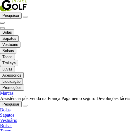
Pesquisar
Bolas
Sapatos
Vestuário
Bolsas
Tacos
Trolleys
Luvas
Acessórios
Liquidação
Promoções
Marcas
Assistência pós-venda na França
Pagamento seguro
Devoluções fáceis
Pesquisar
Bolas
Sapatos
Vestuário
Bolsas
Tacos