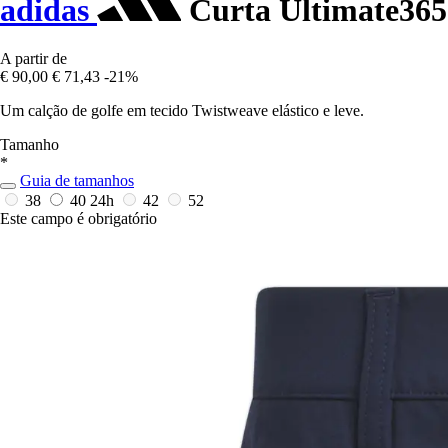
adidas
Curta Ultimate365
A partir de
€ 90,00
€ 71,43
-21%
Um calção de golfe em tecido Twistweave elástico e leve.
Tamanho
*
Guia de tamanhos
38
40
24h
42
52
Este campo é obrigatório