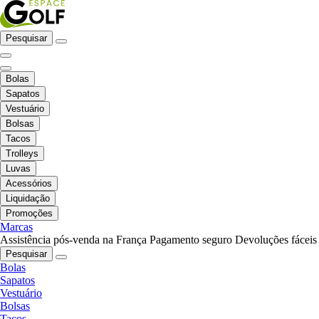
Pesquisar
Bolas
Sapatos
Vestuário
Bolsas
Tacos
Trolleys
Luvas
Acessórios
Liquidação
Promoções
Marcas
Assistência pós-venda na França
Pagamento seguro
Devoluções fáceis
Pesquisar
Bolas
Sapatos
Vestuário
Bolsas
Tacos