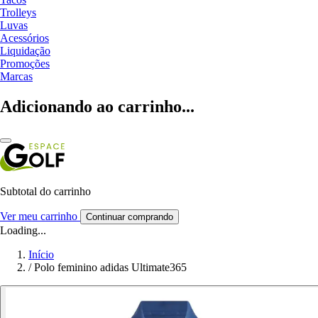
Trolleys
Luvas
Acessórios
Liquidação
Promoções
Marcas
Adicionando ao carrinho...
Subtotal do carrinho
Ver meu carrinho
Continuar comprando
Loading...
Início
/
Polo feminino adidas Ultimate365