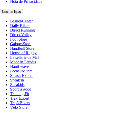
Nota de Privacidade
Nossas lojas
Basket-Center
Daily Bikers
Direct Running
Direct-Volley
Foot-Store
Galope-Store
Handball-Store
House of Rugby
La sellerie de Maé
Made in Paradis
Nauti-wave
Pecheur-Store
Smash-Expert
Sneak'In
Sneakids
Sport is good
Training-Fit
Trek-Expert
TripNBikers
Vélo-Store