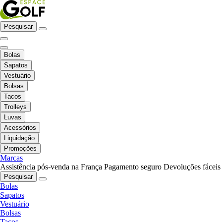
Pesquisar
Bolas
Sapatos
Vestuário
Bolsas
Tacos
Trolleys
Luvas
Acessórios
Liquidação
Promoções
Marcas
Assistência pós-venda na França
Pagamento seguro
Devoluções fáceis
Pesquisar
Bolas
Sapatos
Vestuário
Bolsas
Tacos