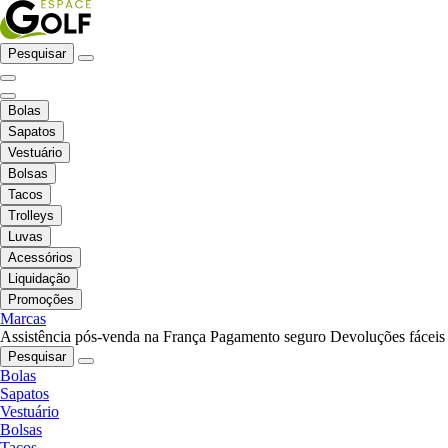
Pesquisar
Bolas
Sapatos
Vestuário
Bolsas
Tacos
Trolleys
Luvas
Acessórios
Liquidação
Promoções
Marcas
Assistência pós-venda na França
Pagamento seguro
Devoluções fáceis
Pesquisar
Bolas
Sapatos
Vestuário
Bolsas
Tacos