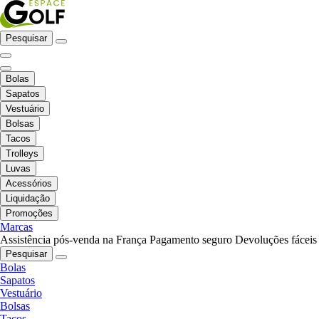
Pesquisar
Bolas
Sapatos
Vestuário
Bolsas
Tacos
Trolleys
Luvas
Acessórios
Liquidação
Promoções
Marcas
Assistência pós-venda na França
Pagamento seguro
Devoluções fáceis
Pesquisar
Bolas
Sapatos
Vestuário
Bolsas
Tacos