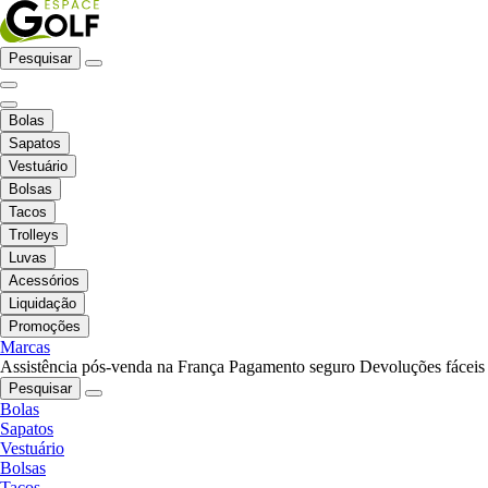
Pesquisar
Bolas
Sapatos
Vestuário
Bolsas
Tacos
Trolleys
Luvas
Acessórios
Liquidação
Promoções
Marcas
Assistência pós-venda na França
Pagamento seguro
Devoluções fáceis
Pesquisar
Bolas
Sapatos
Vestuário
Bolsas
Tacos