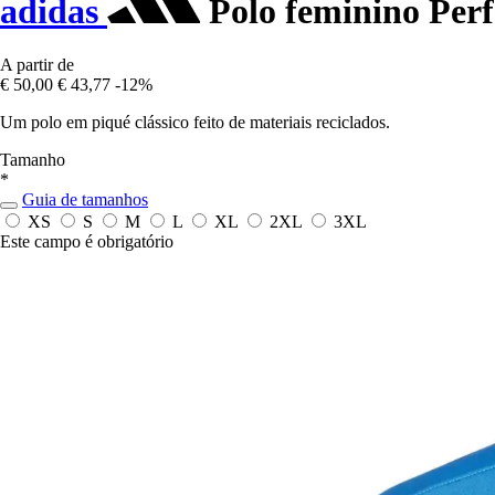
adidas
Polo feminino Per
A partir de
€ 50,00
€ 43,77
-12%
Um polo em piqué clássico feito de materiais reciclados.
Tamanho
*
Guia de tamanhos
XS
S
M
L
XL
2XL
3XL
Este campo é obrigatório