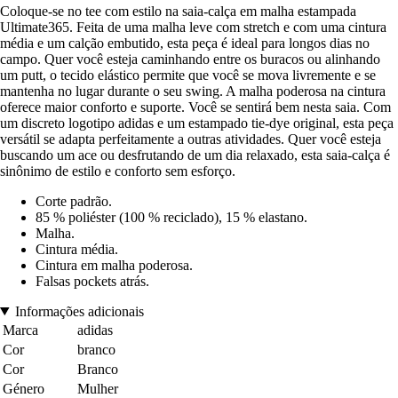
Coloque-se no tee com estilo na saia-calça em malha estampada
Ultimate365. Feita de uma malha leve com stretch e com uma cintura
média e um calção embutido, esta peça é ideal para longos dias no
campo. Quer você esteja caminhando entre os buracos ou alinhando
um putt, o tecido elástico permite que você se mova livremente e se
mantenha no lugar durante o seu swing. A malha poderosa na cintura
oferece maior conforto e suporte. Você se sentirá bem nesta saia. Com
um discreto logotipo adidas e um estampado tie-dye original, esta peça
versátil se adapta perfeitamente a outras atividades. Quer você esteja
buscando um ace ou desfrutando de um dia relaxado, esta saia-calça é
sinônimo de estilo e conforto sem esforço.
Corte padrão.
85 % poliéster (100 % reciclado), 15 % elastano.
Malha.
Cintura média.
Cintura em malha poderosa.
Falsas pockets atrás.
Informações adicionais
Marca
adidas
Cor
branco
Cor
Branco
Género
Mulher