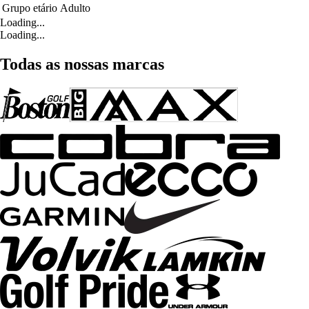
Grupo etário
Adulto
Loading...
Loading...
Todas as nossas marcas