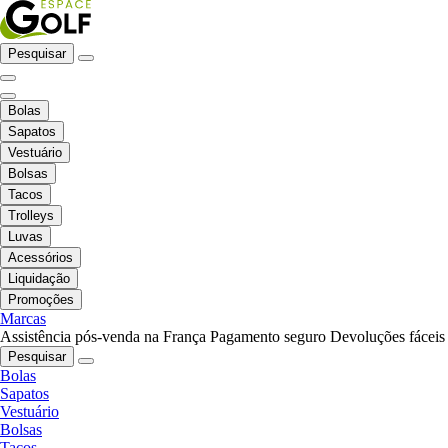
Pesquisar
Bolas
Sapatos
Vestuário
Bolsas
Tacos
Trolleys
Luvas
Acessórios
Liquidação
Promoções
Marcas
Assistência pós-venda na França
Pagamento seguro
Devoluções fáceis
Pesquisar
Bolas
Sapatos
Vestuário
Bolsas
Tacos