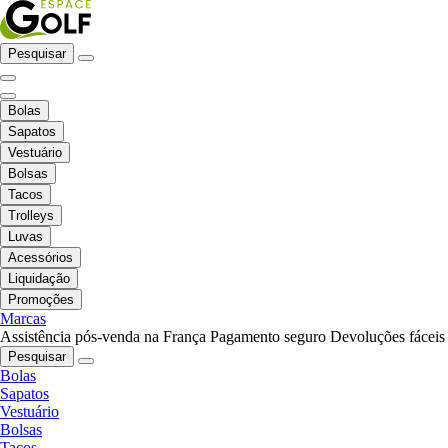
Pesquisar
Bolas
Sapatos
Vestuário
Bolsas
Tacos
Trolleys
Luvas
Acessórios
Liquidação
Promoções
Marcas
Assistência pós-venda na França
Pagamento seguro
Devoluções fáceis
Pesquisar
Bolas
Sapatos
Vestuário
Bolsas
Tacos