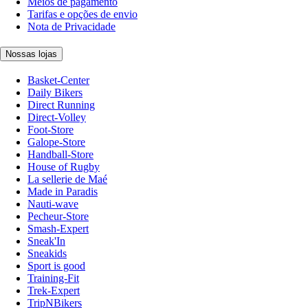
Meios de pagamento
Tarifas e opções de envio
Nota de Privacidade
Nossas lojas
Basket-Center
Daily Bikers
Direct Running
Direct-Volley
Foot-Store
Galope-Store
Handball-Store
House of Rugby
La sellerie de Maé
Made in Paradis
Nauti-wave
Pecheur-Store
Smash-Expert
Sneak'In
Sneakids
Sport is good
Training-Fit
Trek-Expert
TripNBikers