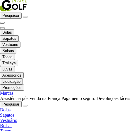
Pesquisar
Bolas
Sapatos
Vestuário
Bolsas
Tacos
Trolleys
Luvas
Acessórios
Liquidação
Promoções
Marcas
Assistência pós-venda na França
Pagamento seguro
Devoluções fáceis
Pesquisar
Bolas
Sapatos
Vestuário
Bolsas
Tacos