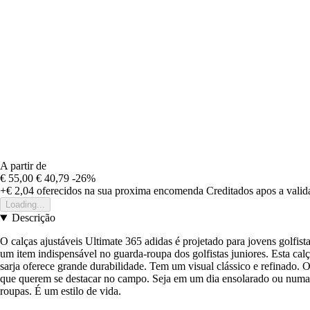
A partir de
€ 55,00
€ 40,79
-26%
+€ 2,04
oferecidos na sua proxima encomenda
Creditados apos a vali
Loading...
Descrição
O calças ajustáveis Ultimate 365 adidas é projetado para jovens golfi
um item indispensável no guarda-roupa dos golfistas juniores. Esta cal
sarja oferece grande durabilidade. Tem um visual clássico e refinado. O
que querem se destacar no campo. Seja em um dia ensolarado ou numa ta
roupas. É um estilo de vida.