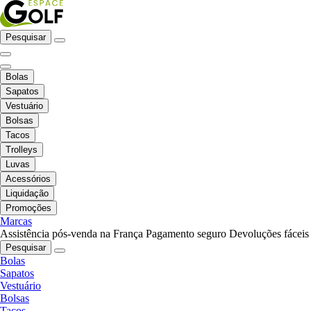
Pesquisar
Bolas
Sapatos
Vestuário
Bolsas
Tacos
Trolleys
Luvas
Acessórios
Liquidação
Promoções
Marcas
Assistência pós-venda na França
Pagamento seguro
Devoluções fáceis
Pesquisar
Bolas
Sapatos
Vestuário
Bolsas
Tacos