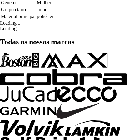
Género
Mulher
Grupo etário
Júnior
Material principal
poliéster
Loading...
Loading...
Todas as nossas marcas