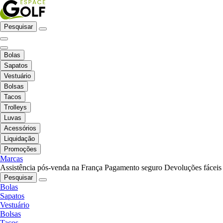
Pesquisar
Bolas
Sapatos
Vestuário
Bolsas
Tacos
Trolleys
Luvas
Acessórios
Liquidação
Promoções
Marcas
Assistência pós-venda na França
Pagamento seguro
Devoluções fáceis
Pesquisar
Bolas
Sapatos
Vestuário
Bolsas
Tacos