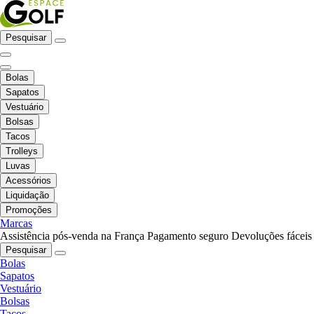
Pesquisar
Bolas
Sapatos
Vestuário
Bolsas
Tacos
Trolleys
Luvas
Acessórios
Liquidação
Promoções
Marcas
Assistência pós-venda na França
Pagamento seguro
Devoluções fáceis
Pesquisar
Bolas
Sapatos
Vestuário
Bolsas
Tacos