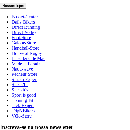
Nossas lojas
Basket-Center
Daily Bikers
Direct Running
Direct-Volley
Foot-Store
Galope-Store
Handball-Store
House of Rugby
La sellerie de Maé
Made in Paradis
Nauti-wave
Pecheur-Store
Smash-Expert
Sneak'In
Sneakids
Sport is good
Training-Fit
Trek-Expert
TripNBikers
Vélo-Store
Inscreva-se na nossa newsletter