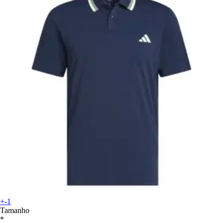
+-1
Tamanho
*