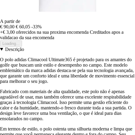
A partir de
€ 90,00
€ 60,05
-33%
+€ 3,00
oferecidos na sua proxima encomenda
Creditados apos a
validacao da sua encomenda
Loading...
Descrição
O polo adidas Climacool Ultimate365 é projetado para os amantes do
golfe que buscam unir estilo e desempenho no campo. Este modelo
emblemático da marca adidas destaca-se pela sua tecnologia avançada,
que garante um conforto ideal e uma liberdade de movimento essencial
para melhorar o seu jogo.
Fabricado com materiais de alta qualidade, este polo não é apenas
agradável de usar, mas também oferece uma excelente respirabilidade
graças à tecnologia Climacool. Isso permite uma gestão eficiente do
calor e da humidade, mantendo-o fresco durante toda a sua partida. O
design leve favorece uma boa ventilação, o que é ideal para dias
ensolarados no campo.
Em termos de estilo, o polo ostenta uma silhueta moderna e limpa que
permite que você permaneça elegante dentro e fora do campo. Seu