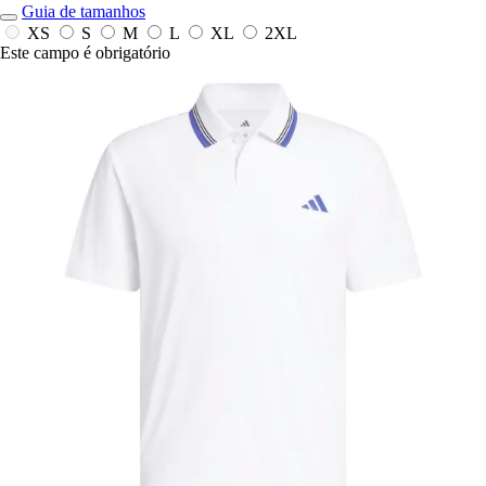
Guia de tamanhos
XS
S
M
L
XL
2XL
Este campo é obrigatório