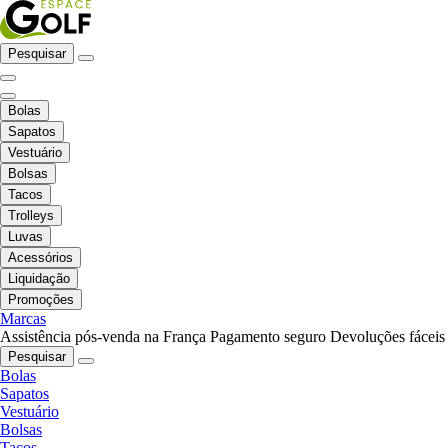
Pesquisar
Bolas
Sapatos
Vestuário
Bolsas
Tacos
Trolleys
Luvas
Acessórios
Liquidação
Promoções
Marcas
Assistência pós-venda na França
Pagamento seguro
Devoluções fáceis
Pesquisar
Bolas
Sapatos
Vestuário
Bolsas
Tacos