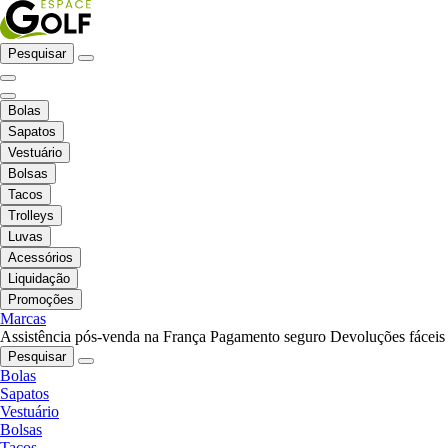
Pesquisar
Bolas
Sapatos
Vestuário
Bolsas
Tacos
Trolleys
Luvas
Acessórios
Liquidação
Promoções
Marcas
Assistência pós-venda na França
Pagamento seguro
Devoluções fáceis
Pesquisar
Bolas
Sapatos
Vestuário
Bolsas
Tacos