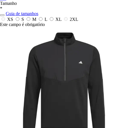
Tamanho
*
Guia de tamanhos
XS
S
M
L
XL
2XL
Este campo é obrigatório