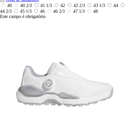
40
40 2/3
41 1/3
42
42 2/3
43 1/3
44
44 2/3
45 1/3
46
46 2/3
47 1/3
48
Este campo é obrigatório