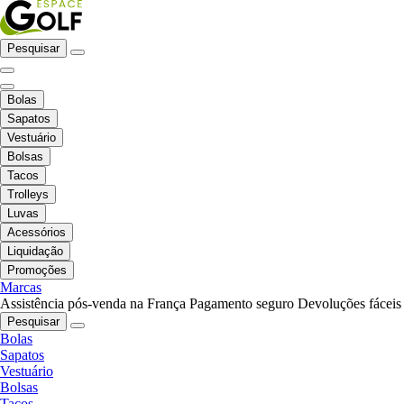
Pesquisar
Bolas
Sapatos
Vestuário
Bolsas
Tacos
Trolleys
Luvas
Acessórios
Liquidação
Promoções
Marcas
Assistência pós-venda na França
Pagamento seguro
Devoluções fáceis
Pesquisar
Bolas
Sapatos
Vestuário
Bolsas
Tacos