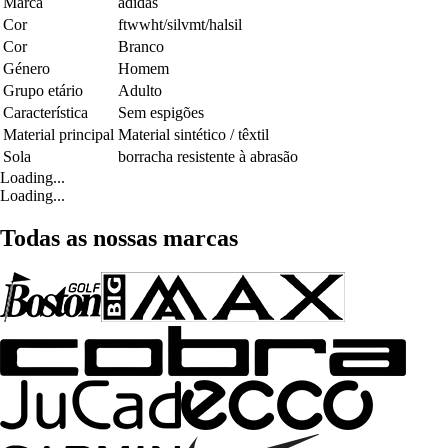
Marca
adidas
Cor
ftwwht/silvmt/halsil
Cor
Branco
Género
Homem
Grupo etário
Adulto
Característica
Sem espigões
Material principal
Material sintético / têxtil
Sola
borracha resistente à abrasão
Loading...
Loading...
Todas as nossas marcas