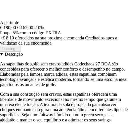
A partir de
€ 180,00
€ 162,00
-10%
Poupe 5%
com o código
EXTRA
+€ 8,10
oferecidos na sua proxima encomenda
Creditados apos a
validacao da sua encomenda
Loading...
Descrição
As sapatilhas de golfe sem cravos adidas Codechaos 27 BOA são
concebidas para oferecer o melhor conforto e desempenho no campo.
Elaboradas pela famosa marca adidas, estas sapatilhas combinam
tecnologia avançada e estética moderna, tornando-se uma escolha ideal
para todos os amantes de golfe.
Com a sua construção sem cravos, estas sapatilhas oferecem uma
liberdade de movimento excecional ao mesmo tempo que garantem
uma excelente tração. A textura da sola é projetada para absorver
choques enquanto assegura uma aderência ótima em diferentes tipos de
superfícies. Seja num fairway húmido ou num green seco, elas
ajudarão a manter o seu equilíbrio e a otimizar os seus swings.