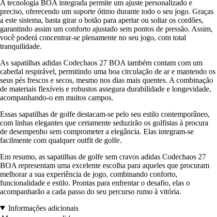
A tecnologia BOA integrada permite um ajuste personalizado e
preciso, oferecendo um suporte ótimo durante todo o seu jogo. Graças
a este sistema, basta girar o botão para apertar ou soltar os cordões,
garantindo assim um conforto ajustado sem pontos de pressão. Assim,
você poderá concentrar-se plenamente no seu jogo, com total
tranquilidade.
As sapatilhas adidas Codechaos 27 BOA também contam com um
cabedal respirável, permitindo uma boa circulação de ar e mantendo os
seus pés frescos e secos, mesmo nos dias mais quentes. A combinação
de materiais flexíveis e robustos assegura durabilidade e longevidade,
acompanhando-o em muitos campos.
Essas sapatilhas de golfe destacam-se pelo seu estilo contemporâneo,
com linhas elegantes que certamente seduzirão os golfistas à procura
de desempenho sem comprometer a elegância. Elas integram-se
facilmente com qualquer outfit de golfe.
Em resumo, as sapatilhas de golfe sem cravos adidas Codechaos 27
BOA representam uma excelente escolha para aqueles que procuram
melhorar a sua experiência de jogo, combinando conforto,
funcionalidade e estilo. Prontas para enfrentar o desafio, elas o
acompanharão a cada passo do seu percurso rumo à vitória.
Informações adicionais