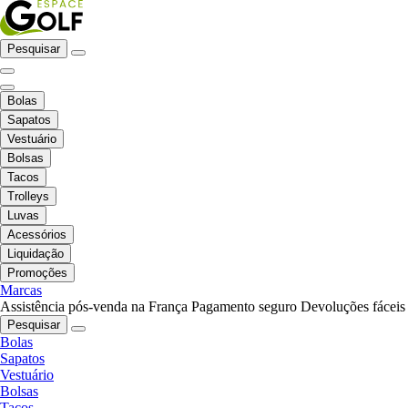
Pesquisar
Bolas
Sapatos
Vestuário
Bolsas
Tacos
Trolleys
Luvas
Acessórios
Liquidação
Promoções
Marcas
Assistência pós-venda na França
Pagamento seguro
Devoluções fáceis
Pesquisar
Bolas
Sapatos
Vestuário
Bolsas
Tacos