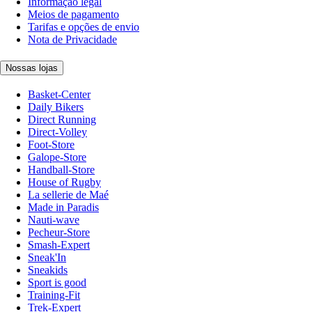
Informação legal
Meios de pagamento
Tarifas e opções de envio
Nota de Privacidade
Nossas lojas
Basket-Center
Daily Bikers
Direct Running
Direct-Volley
Foot-Store
Galope-Store
Handball-Store
House of Rugby
La sellerie de Maé
Made in Paradis
Nauti-wave
Pecheur-Store
Smash-Expert
Sneak'In
Sneakids
Sport is good
Training-Fit
Trek-Expert