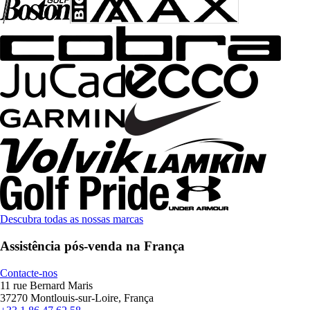
Descubra todas as nossas marcas
Assistência pós-venda na França
Contacte-nos
11 rue Bernard Maris
37270 Montlouis-sur-Loire, França