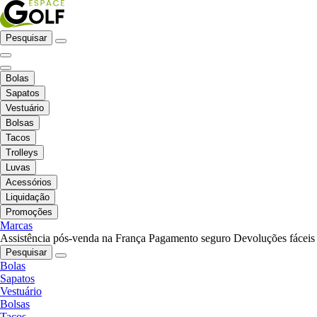
Pesquisar
Bolas
Sapatos
Vestuário
Bolsas
Tacos
Trolleys
Luvas
Acessórios
Liquidação
Promoções
Marcas
Assistência pós-venda na França
Pagamento seguro
Devoluções fáceis
Pesquisar
Bolas
Sapatos
Vestuário
Bolsas
Tacos