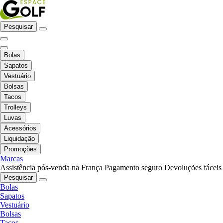
Pesquisar
Bolas
Sapatos
Vestuário
Bolsas
Tacos
Trolleys
Luvas
Acessórios
Liquidação
Promoções
Marcas
Assistência pós-venda na França
Pagamento seguro
Devoluções fáceis
Pesquisar
Bolas
Sapatos
Vestuário
Bolsas
Tacos