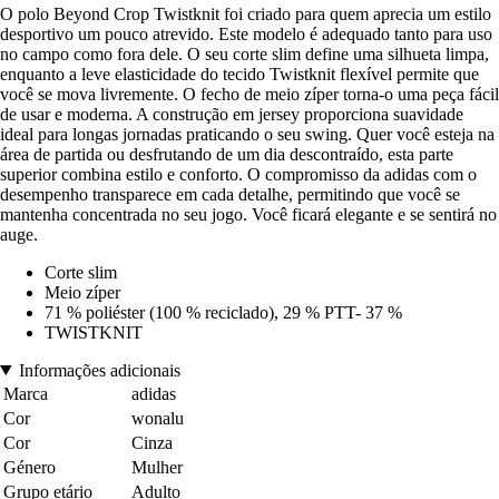
O polo Beyond Crop Twistknit foi criado para quem aprecia um estilo
desportivo um pouco atrevido. Este modelo é adequado tanto para uso
no campo como fora dele. O seu corte slim define uma silhueta limpa,
enquanto a leve elasticidade do tecido Twistknit flexível permite que
você se mova livremente. O fecho de meio zíper torna-o uma peça fácil
de usar e moderna. A construção em jersey proporciona suavidade
ideal para longas jornadas praticando o seu swing. Quer você esteja na
área de partida ou desfrutando de um dia descontraído, esta parte
superior combina estilo e conforto. O compromisso da adidas com o
desempenho transparece em cada detalhe, permitindo que você se
mantenha concentrada no seu jogo. Você ficará elegante e se sentirá no
auge.
Corte slim
Meio zíper
71 % poliéster (100 % reciclado), 29 % PTT- 37 %
TWISTKNIT
Informações adicionais
Marca
adidas
Cor
wonalu
Cor
Cinza
Género
Mulher
Grupo etário
Adulto