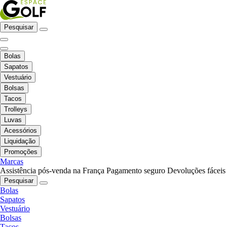
Pesquisar
Bolas
Sapatos
Vestuário
Bolsas
Tacos
Trolleys
Luvas
Acessórios
Liquidação
Promoções
Marcas
Assistência pós-venda na França
Pagamento seguro
Devoluções fáceis
Pesquisar
Bolas
Sapatos
Vestuário
Bolsas
Tacos