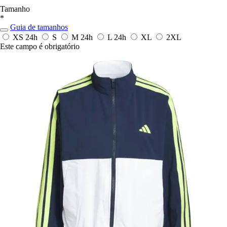
Tamanho
*
Guia de tamanhos
XS
24h
S
M
24h
L
24h
XL
2XL
Este campo é obrigatório