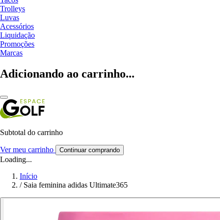
Trolleys
Luvas
Acessórios
Liquidação
Promoções
Marcas
Adicionando ao carrinho...
Subtotal do carrinho
Ver meu carrinho
Continuar comprando
Loading...
Início
/
Saia feminina adidas Ultimate365