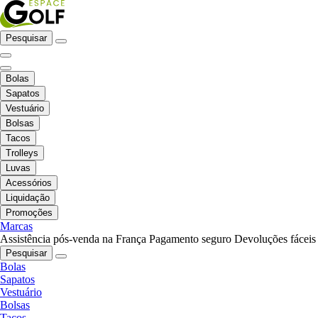
Pesquisar
Bolas
Sapatos
Vestuário
Bolsas
Tacos
Trolleys
Luvas
Acessórios
Liquidação
Promoções
Marcas
Assistência pós-venda na França
Pagamento seguro
Devoluções fáceis
Pesquisar
Bolas
Sapatos
Vestuário
Bolsas
Tacos