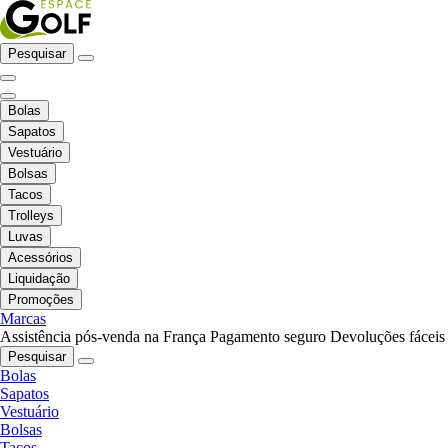
Pesquisar
Bolas
Sapatos
Vestuário
Bolsas
Tacos
Trolleys
Luvas
Acessórios
Liquidação
Promoções
Marcas
Assistência pós-venda na França
Pagamento seguro
Devoluções fáceis
Pesquisar
Bolas
Sapatos
Vestuário
Bolsas
Tacos