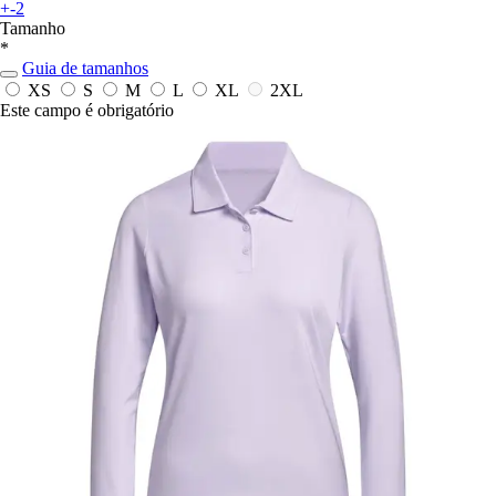
+-2
Tamanho
*
Guia de tamanhos
XS
S
M
L
XL
2XL
Este campo é obrigatório