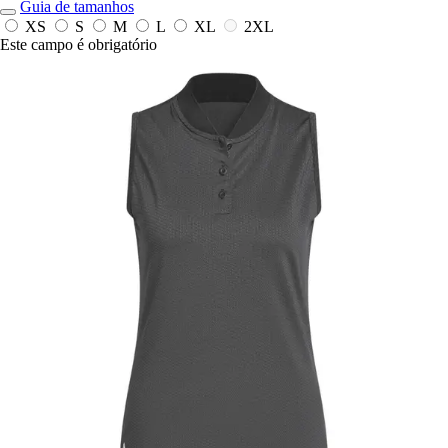
Guia de tamanhos
XS
S
M
L
XL
2XL
Este campo é obrigatório