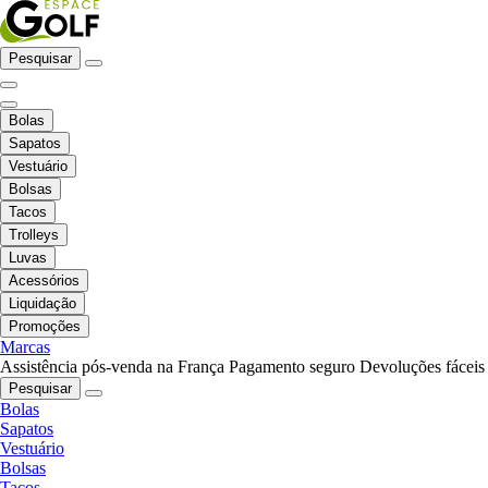
Pesquisar
Bolas
Sapatos
Vestuário
Bolsas
Tacos
Trolleys
Luvas
Acessórios
Liquidação
Promoções
Marcas
Assistência pós-venda na França
Pagamento seguro
Devoluções fáceis
Pesquisar
Bolas
Sapatos
Vestuário
Bolsas
Tacos