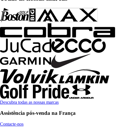
Descubra todas as nossas marcas
Assistência pós-venda na França
Contacte-nos