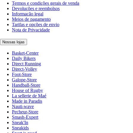
Termos e condições gerais de venda
Devoluções e reembolsos
Informação legal
Meios de pagamento
Tarifas e opções de envio
Nota de Privacidade
Nossas lojas
Basket-Center
Daily Bikers
Direct Running
Direct-Volley
Foot-Store
Galope-Store
Handball-Store
House of Rugby
La sellerie de Maé
Made in Paradis
Nauti-wave
Pecheur-Store
Smash-Expert
Sneak'In
Sneakids