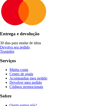
Entrega e devolução
30 dias para mudar de ideia
Devolva seu pedido
Trustpilot
Serviços
Minha conta
Centro de ajuda
Acompanhar meu pedido
Devolver meu pedido
Códigos promocionais
Sobre
Quem somos nós?