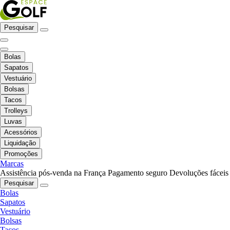
Pesquisar
Bolas
Sapatos
Vestuário
Bolsas
Tacos
Trolleys
Luvas
Acessórios
Liquidação
Promoções
Marcas
Assistência pós-venda na França
Pagamento seguro
Devoluções fáceis
Pesquisar
Bolas
Sapatos
Vestuário
Bolsas
Tacos