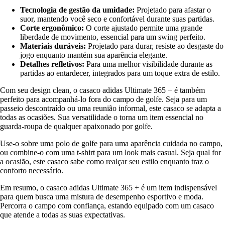
Tecnologia de gestão da umidade:
Projetado para afastar o
suor, mantendo você seco e confortável durante suas partidas.
Corte ergonômico:
O corte ajustado permite uma grande
liberdade de movimento, essencial para um swing perfeito.
Materiais duráveis:
Projetado para durar, resiste ao desgaste do
jogo enquanto mantém sua aparência elegante.
Detalhes refletivos:
Para uma melhor visibilidade durante as
partidas ao entardecer, integrados para um toque extra de estilo.
Com seu design clean, o casaco adidas Ultimate 365 + é também
perfeito para acompanhá-lo fora do campo de golfe. Seja para um
passeio descontraído ou uma reunião informal, este casaco se adapta a
todas as ocasiões. Sua versatilidade o torna um item essencial no
guarda-roupa de qualquer apaixonado por golfe.
Use-o sobre uma polo de golfe para uma aparência cuidada no campo,
ou combine-o com uma t-shirt para um look mais casual. Seja qual for
a ocasião, este casaco sabe como realçar seu estilo enquanto traz o
conforto necessário.
Em resumo, o casaco adidas Ultimate 365 + é um item indispensável
para quem busca uma mistura de desempenho esportivo e moda.
Percorra o campo com confiança, estando equipado com um casaco
que atende a todas as suas expectativas.