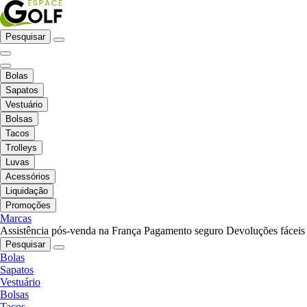
Pesquisar
Bolas
Sapatos
Vestuário
Bolsas
Tacos
Trolleys
Luvas
Acessórios
Liquidação
Promoções
Marcas
Assistência pós-venda na França
Pagamento seguro
Devoluções fáceis
Pesquisar
Bolas
Sapatos
Vestuário
Bolsas
Tacos