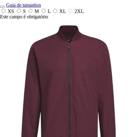
Guia de tamanhos
XS
S
M
L
XL
2XL
Este campo é obrigatório