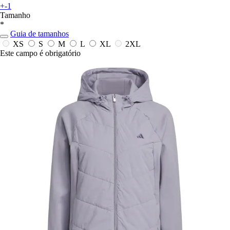
+-1
Tamanho
*
Guia de tamanhos
XS
S
M
L
XL
2XL
Este campo é obrigatório