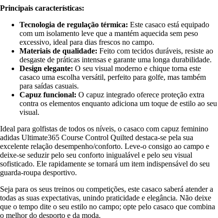
Principais características:
Tecnologia de regulação térmica:
Este casaco está equipado
com um isolamento leve que a mantém aquecida sem peso
excessivo, ideal para dias frescos no campo.
Materiais de qualidade:
Feito com tecidos duráveis, resiste ao
desgaste de práticas intensas e garante uma longa durabilidade.
Design elegante:
O seu visual moderno e chique torna este
casaco uma escolha versátil, perfeito para golfe, mas também
para saídas casuais.
Capuz funcional:
O capuz integrado oferece proteção extra
contra os elementos enquanto adiciona um toque de estilo ao seu
visual.
Ideal para golfistas de todos os níveis, o casaco com capuz feminino
adidas Ultimate365 Course Control Quilted destaca-se pela sua
excelente relação desempenho/conforto. Leve-o consigo ao campo e
deixe-se seduzir pelo seu conforto inigualável e pelo seu visual
sofisticado. Ele rapidamente se tornará um item indispensável do seu
guarda-roupa desportivo.
Seja para os seus treinos ou competições, este casaco saberá atender a
todas as suas expectativas, unindo praticidade e elegância. Não deixe
que o tempo dite o seu estilo no campo; opte pelo casaco que combina
o melhor do desporto e da moda.