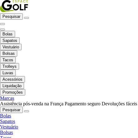
Pesquisar
Bolas
Sapatos
Vestuário
Bolsas
Tacos
Trolleys
Luvas
Acessórios
Liquidação
Promoções
Marcas
Assistência pós-venda na França
Pagamento seguro
Devoluções fáceis
Pesquisar
Bolas
Sapatos
Vestuário
Bolsas
Tacos