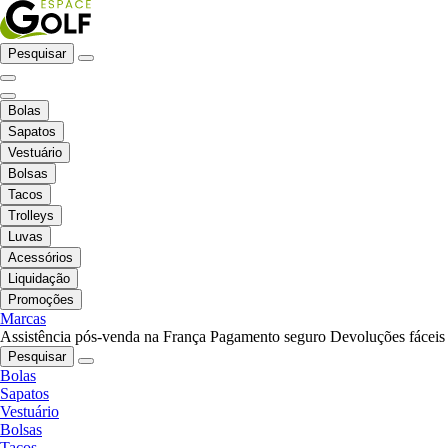
Pesquisar
Bolas
Sapatos
Vestuário
Bolsas
Tacos
Trolleys
Luvas
Acessórios
Liquidação
Promoções
Marcas
Assistência pós-venda na França
Pagamento seguro
Devoluções fáceis
Pesquisar
Bolas
Sapatos
Vestuário
Bolsas
Tacos