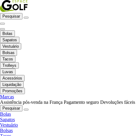
Pesquisar
Bolas
Sapatos
Vestuário
Bolsas
Tacos
Trolleys
Luvas
Acessórios
Liquidação
Promoções
Marcas
Assistência pós-venda na França
Pagamento seguro
Devoluções fáceis
Pesquisar
Bolas
Sapatos
Vestuário
Bolsas
Tacos