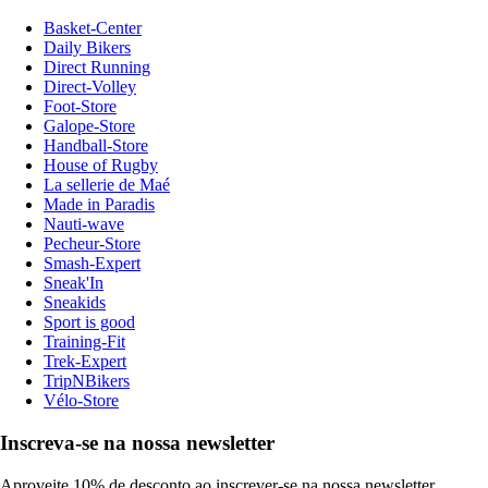
Basket-Center
Daily Bikers
Direct Running
Direct-Volley
Foot-Store
Galope-Store
Handball-Store
House of Rugby
La sellerie de Maé
Made in Paradis
Nauti-wave
Pecheur-Store
Smash-Expert
Sneak'In
Sneakids
Sport is good
Training-Fit
Trek-Expert
TripNBikers
Vélo-Store
Inscreva-se na nossa newsletter
Aproveite 10% de desconto ao inscrever-se na nossa newsletter