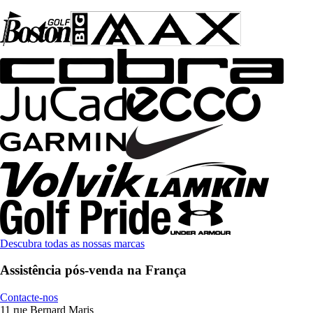
Descubra todas as nossas marcas
Assistência pós-venda na França
Contacte-nos
11 rue Bernard Maris