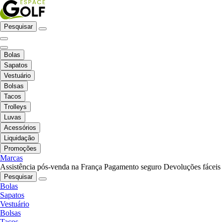
Pesquisar
Bolas
Sapatos
Vestuário
Bolsas
Tacos
Trolleys
Luvas
Acessórios
Liquidação
Promoções
Marcas
Assistência pós-venda na França
Pagamento seguro
Devoluções fáceis
Pesquisar
Bolas
Sapatos
Vestuário
Bolsas
Tacos