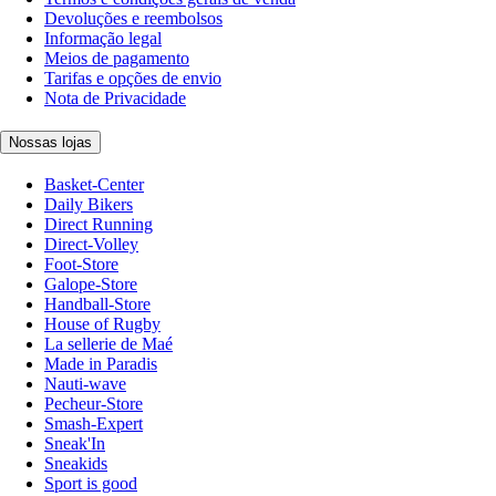
Devoluções e reembolsos
Informação legal
Meios de pagamento
Tarifas e opções de envio
Nota de Privacidade
Nossas lojas
Basket-Center
Daily Bikers
Direct Running
Direct-Volley
Foot-Store
Galope-Store
Handball-Store
House of Rugby
La sellerie de Maé
Made in Paradis
Nauti-wave
Pecheur-Store
Smash-Expert
Sneak'In
Sneakids
Sport is good