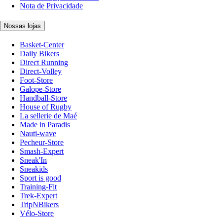
Nota de Privacidade
Nossas lojas
Basket-Center
Daily Bikers
Direct Running
Direct-Volley
Foot-Store
Galope-Store
Handball-Store
House of Rugby
La sellerie de Maé
Made in Paradis
Nauti-wave
Pecheur-Store
Smash-Expert
Sneak'In
Sneakids
Sport is good
Training-Fit
Trek-Expert
TripNBikers
Vélo-Store