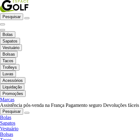
Pesquisar
Bolas
Sapatos
Vestuário
Bolsas
Tacos
Trolleys
Luvas
Acessórios
Liquidação
Promoções
Marcas
Assistência pós-venda na França
Pagamento seguro
Devoluções fáceis
Pesquisar
Bolas
Sapatos
Vestuário
Bolsas
Tacos