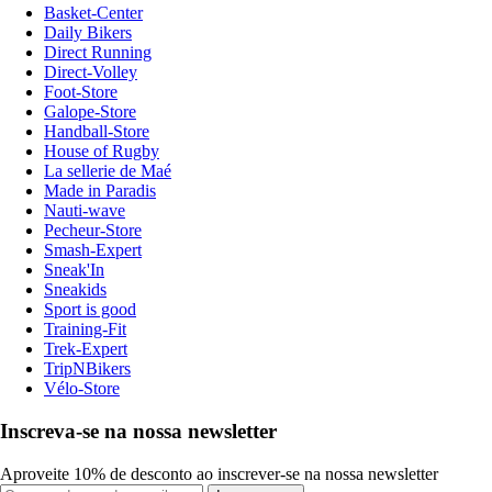
Basket-Center
Daily Bikers
Direct Running
Direct-Volley
Foot-Store
Galope-Store
Handball-Store
House of Rugby
La sellerie de Maé
Made in Paradis
Nauti-wave
Pecheur-Store
Smash-Expert
Sneak'In
Sneakids
Sport is good
Training-Fit
Trek-Expert
TripNBikers
Vélo-Store
Inscreva-se na nossa newsletter
Aproveite 10% de desconto ao inscrever-se na nossa newsletter