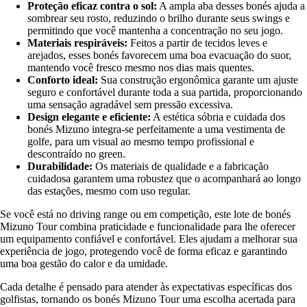
Proteção eficaz contra o sol:
A ampla aba desses bonés ajuda a
sombrear seu rosto, reduzindo o brilho durante seus swings e
permitindo que você mantenha a concentração no seu jogo.
Materiais respiráveis:
Feitos a partir de tecidos leves e
arejados, esses bonés favorecem uma boa evacuação do suor,
mantendo você fresco mesmo nos dias mais quentes.
Conforto ideal:
Sua construção ergonômica garante um ajuste
seguro e confortável durante toda a sua partida, proporcionando
uma sensação agradável sem pressão excessiva.
Design elegante e eficiente:
A estética sóbria e cuidada dos
bonés Mizuno integra-se perfeitamente a uma vestimenta de
golfe, para um visual ao mesmo tempo profissional e
descontraído no green.
Durabilidade:
Os materiais de qualidade e a fabricação
cuidadosa garantem uma robustez que o acompanhará ao longo
das estações, mesmo com uso regular.
Se você está no driving range ou em competição, este lote de bonés
Mizuno Tour combina praticidade e funcionalidade para lhe oferecer
um equipamento confiável e confortável. Eles ajudam a melhorar sua
experiência de jogo, protegendo você de forma eficaz e garantindo
uma boa gestão do calor e da umidade.
Cada detalhe é pensado para atender às expectativas específicas dos
golfistas, tornando os bonés Mizuno Tour uma escolha acertada para