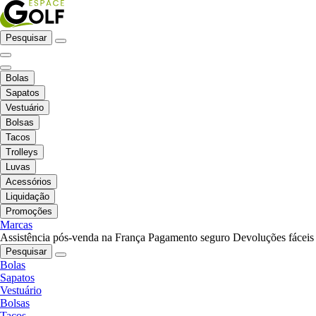
Pesquisar
Bolas
Sapatos
Vestuário
Bolsas
Tacos
Trolleys
Luvas
Acessórios
Liquidação
Promoções
Marcas
Assistência pós-venda na França
Pagamento seguro
Devoluções fáceis
Pesquisar
Bolas
Sapatos
Vestuário
Bolsas
Tacos