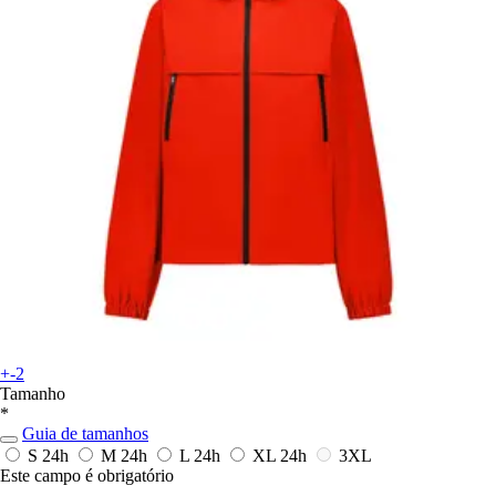
+-2
Tamanho
*
Guia de tamanhos
S
24h
M
24h
L
24h
XL
24h
3XL
Este campo é obrigatório