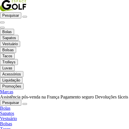
Pesquisar
Bolas
Sapatos
Vestuário
Bolsas
Tacos
Trolleys
Luvas
Acessórios
Liquidação
Promoções
Marcas
Assistência pós-venda na França
Pagamento seguro
Devoluções fáceis
Pesquisar
Bolas
Sapatos
Vestuário
Bolsas
Tacos