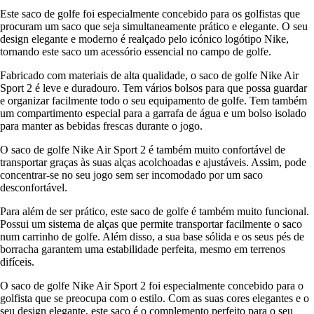
Este saco de golfe foi especialmente concebido para os golfistas que
procuram um saco que seja simultaneamente prático e elegante. O seu
design elegante e moderno é realçado pelo icónico logótipo Nike,
tornando este saco um acessório essencial no campo de golfe.
Fabricado com materiais de alta qualidade, o saco de golfe Nike Air
Sport 2 é leve e duradouro. Tem vários bolsos para que possa guardar
e organizar facilmente todo o seu equipamento de golfe. Tem também
um compartimento especial para a garrafa de água e um bolso isolado
para manter as bebidas frescas durante o jogo.
O saco de golfe Nike Air Sport 2 é também muito confortável de
transportar graças às suas alças acolchoadas e ajustáveis. Assim, pode
concentrar-se no seu jogo sem ser incomodado por um saco
desconfortável.
Para além de ser prático, este saco de golfe é também muito funcional.
Possui um sistema de alças que permite transportar facilmente o saco
num carrinho de golfe. Além disso, a sua base sólida e os seus pés de
borracha garantem uma estabilidade perfeita, mesmo em terrenos
difíceis.
O saco de golfe Nike Air Sport 2 foi especialmente concebido para o
golfista que se preocupa com o estilo. Com as suas cores elegantes e o
seu design elegante, este saco é o complemento perfeito para o seu