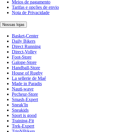
Meios de pagamento
Tarifas e opções de envio
Nota de Privacidade
Nossas lojas
Basket-Center
Daily Bikers
Direct Running
Direct-Volley
Foot-Store
Galope-Store
Handball-Store
House of Rugby
La sellerie de Maé
Made in Paradis
Nauti-wave
Pecheur-Store
Smash-Expert
Sneak'In
Sneakids
Sport is good
Training-Fit
Trek-Expert
TripNBikers