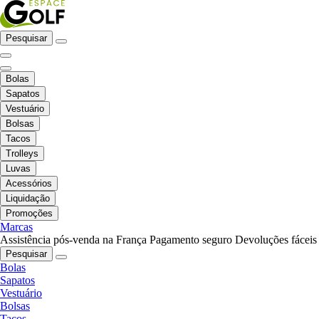
Pesquisar
Bolas
Sapatos
Vestuário
Bolsas
Tacos
Trolleys
Luvas
Acessórios
Liquidação
Promoções
Marcas
Assistência pós-venda na França
Pagamento seguro
Devoluções fáceis
Pesquisar
Bolas
Sapatos
Vestuário
Bolsas
Tacos