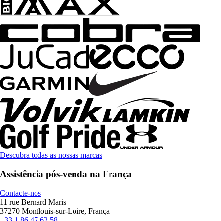
Descubra todas as nossas marcas
Assistência pós-venda na França
Contacte-nos
11 rue Bernard Maris
37270 Montlouis-sur-Loire, França
+33 1 86 47 62 58