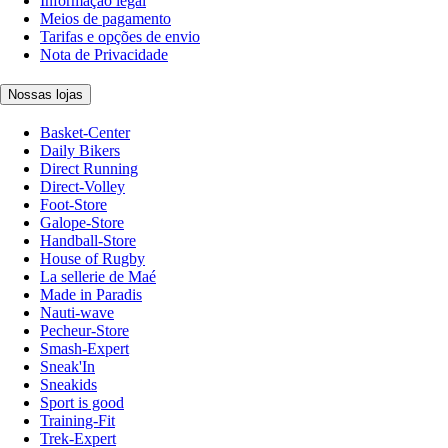
Informação legal
Meios de pagamento
Tarifas e opções de envio
Nota de Privacidade
Nossas lojas
Basket-Center
Daily Bikers
Direct Running
Direct-Volley
Foot-Store
Galope-Store
Handball-Store
House of Rugby
La sellerie de Maé
Made in Paradis
Nauti-wave
Pecheur-Store
Smash-Expert
Sneak'In
Sneakids
Sport is good
Training-Fit
Trek-Expert