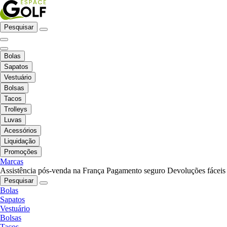
Pesquisar
Bolas
Sapatos
Vestuário
Bolsas
Tacos
Trolleys
Luvas
Acessórios
Liquidação
Promoções
Marcas
Assistência pós-venda na França
Pagamento seguro
Devoluções fáceis
Pesquisar
Bolas
Sapatos
Vestuário
Bolsas
Tacos