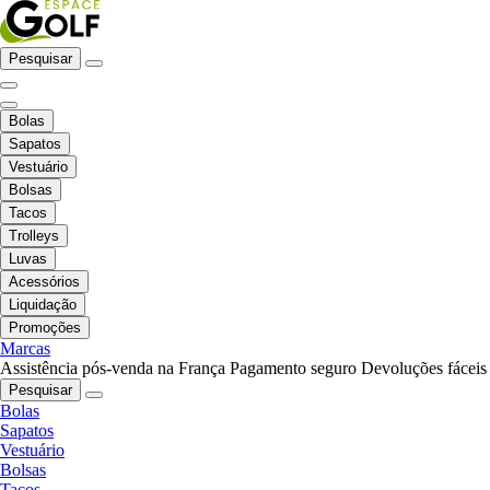
Pesquisar
Bolas
Sapatos
Vestuário
Bolsas
Tacos
Trolleys
Luvas
Acessórios
Liquidação
Promoções
Marcas
Assistência pós-venda na França
Pagamento seguro
Devoluções fáceis
Pesquisar
Bolas
Sapatos
Vestuário
Bolsas
Tacos