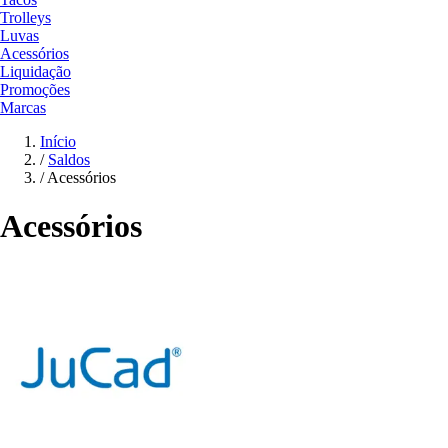
Trolleys
Luvas
Acessórios
Liquidação
Promoções
Marcas
Início
/
Saldos
/
Acessórios
Acessórios