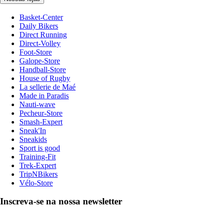
Basket-Center
Daily Bikers
Direct Running
Direct-Volley
Foot-Store
Galope-Store
Handball-Store
House of Rugby
La sellerie de Maé
Made in Paradis
Nauti-wave
Pecheur-Store
Smash-Expert
Sneak'In
Sneakids
Sport is good
Training-Fit
Trek-Expert
TripNBikers
Vélo-Store
Inscreva-se na nossa newsletter