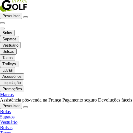
Pesquisar
Bolas
Sapatos
Vestuário
Bolsas
Tacos
Trolleys
Luvas
Acessórios
Liquidação
Promoções
Marcas
Assistência pós-venda na França
Pagamento seguro
Devoluções fáceis
Pesquisar
Bolas
Sapatos
Vestuário
Bolsas
Tacos