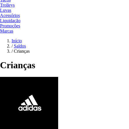
Trolleys
Luvas
Acessórios
Liquidação
Promoções
Marcas
Início
/
Saldos
/
Crianças
Crianças