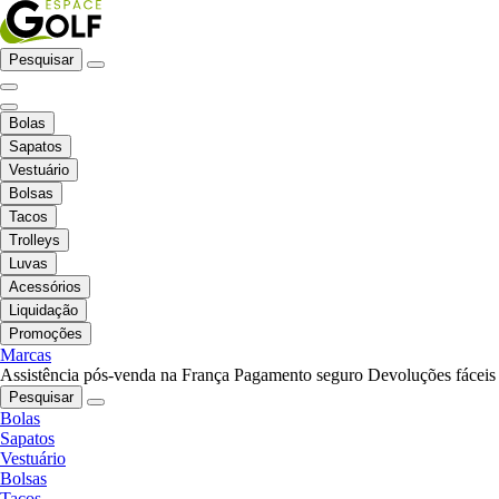
Pesquisar
Bolas
Sapatos
Vestuário
Bolsas
Tacos
Trolleys
Luvas
Acessórios
Liquidação
Promoções
Marcas
Assistência pós-venda na França
Pagamento seguro
Devoluções fáceis
Pesquisar
Bolas
Sapatos
Vestuário
Bolsas
Tacos