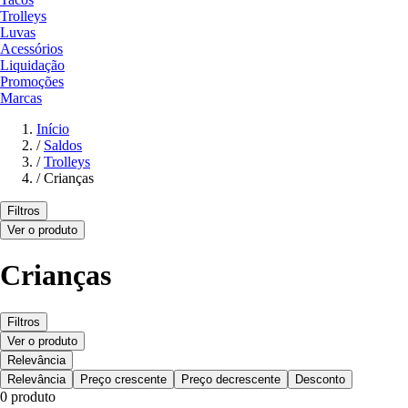
Trolleys
Luvas
Acessórios
Liquidação
Promoções
Marcas
Início
/
Saldos
/
Trolleys
/
Crianças
Filtros
Ver o produto
Crianças
Filtros
Ver o produto
Relevância
Relevância
Preço crescente
Preço decrescente
Desconto
0 produto