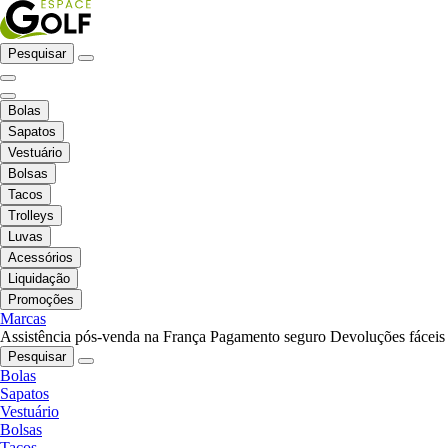
Pesquisar
Bolas
Sapatos
Vestuário
Bolsas
Tacos
Trolleys
Luvas
Acessórios
Liquidação
Promoções
Marcas
Assistência pós-venda na França
Pagamento seguro
Devoluções fáceis
Pesquisar
Bolas
Sapatos
Vestuário
Bolsas
Tacos