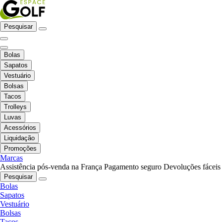
Pesquisar
Bolas
Sapatos
Vestuário
Bolsas
Tacos
Trolleys
Luvas
Acessórios
Liquidação
Promoções
Marcas
Assistência pós-venda na França
Pagamento seguro
Devoluções fáceis
Pesquisar
Bolas
Sapatos
Vestuário
Bolsas
Tacos