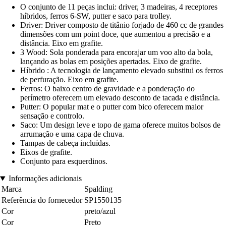
O conjunto de 11 peças inclui: driver, 3 madeiras, 4 receptores
híbridos, ferros 6-SW, putter e saco para trolley.
Driver: Driver composto de titânio forjado de 460 cc de grandes
dimensões com um point doce, que aumentou a precisão e a
distância. Eixo em grafite.
3 Wood: Sola ponderada para encorajar um voo alto da bola,
lançando as bolas em posições apertadas. Eixo de grafite.
Híbrido : A tecnologia de lançamento elevado substitui os ferros
de perfuração. Eixo em grafite.
Ferros: O baixo centro de gravidade e a ponderação do
perímetro oferecem um elevado desconto de tacada e distância.
Putter: O popular mat e o putter com bico oferecem maior
sensação e controlo.
Saco: Um design leve e topo de gama oferece muitos bolsos de
arrumação e uma capa de chuva.
Tampas de cabeça incluídas.
Eixos de grafite.
Conjunto para esquerdinos.
Informações adicionais
Marca
Spalding
Referência do fornecedor
SP1550135
Cor
preto/azul
Cor
Preto