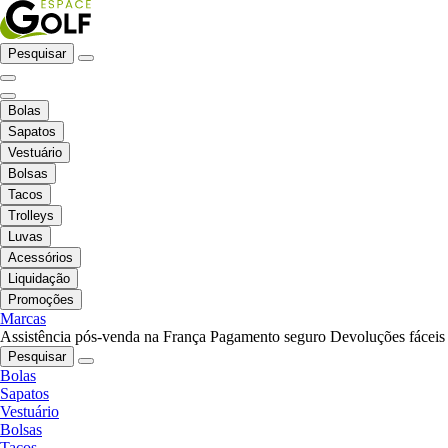
Pesquisar
Bolas
Sapatos
Vestuário
Bolsas
Tacos
Trolleys
Luvas
Acessórios
Liquidação
Promoções
Marcas
Assistência pós-venda na França
Pagamento seguro
Devoluções fáceis
Pesquisar
Bolas
Sapatos
Vestuário
Bolsas
Tacos