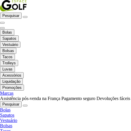
Pesquisar
Bolas
Sapatos
Vestuário
Bolsas
Tacos
Trolleys
Luvas
Acessórios
Liquidação
Promoções
Marcas
Assistência pós-venda na França
Pagamento seguro
Devoluções fáceis
Pesquisar
Bolas
Sapatos
Vestuário
Bolsas
Tacos