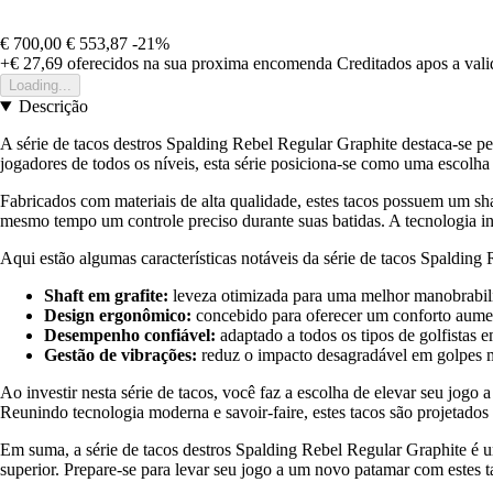
€ 700,00
€ 553,87
-21%
+€ 27,69
oferecidos na sua proxima encomenda
Creditados apos a val
Loading...
Descrição
A série de tacos destros Spalding Rebel Regular Graphite destaca-se p
jogadores de todos os níveis, esta série posiciona-se como uma escolha
Fabricados com materiais de alta qualidade, estes tacos possuem um shaf
mesmo tempo um controle preciso durante suas batidas. A tecnologia in
Aqui estão algumas características notáveis da série de tacos Spalding 
Shaft em grafite:
leveza otimizada para uma melhor manobrabil
Design ergonômico:
concebido para oferecer um conforto aume
Desempenho confiável:
adaptado a todos os tipos de golfistas 
Gestão de vibrações:
reduz o impacto desagradável em golpes 
Ao investir nesta série de tacos, você faz a escolha de elevar seu jogo
Reunindo tecnologia moderna e savoir-faire, estes tacos são projetados
Em suma, a série de tacos destros Spalding Rebel Regular Graphite é 
superior. Prepare-se para levar seu jogo a um novo patamar com estes