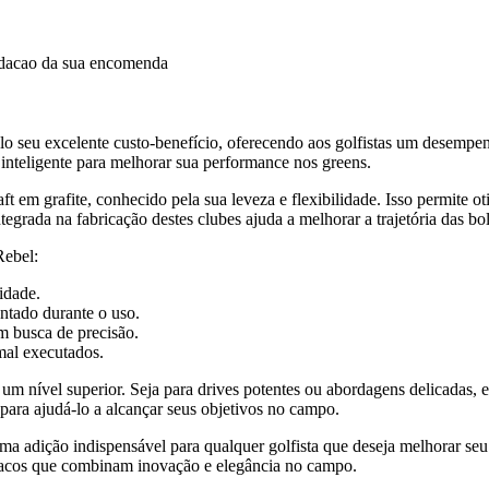
idacao da sua encomenda
elo seu excelente custo-benefício, oferecendo aos golfistas um desemp
 inteligente para melhorar sua performance nos greens.
t em grafite, conhecido pela sua leveza e flexibilidade. Isso permite o
tegrada na fabricação destes clubes ajuda a melhorar a trajetória das 
Rebel:
idade.
ntado durante o uso.
em busca de precisão.
mal executados.
 a um nível superior. Seja para drives potentes ou abordagens delicadas,
 para ajudá-lo a alcançar seus objetivos no campo.
uma adição indispensável para qualquer golfista que deseja melhorar 
 tacos que combinam inovação e elegância no campo.