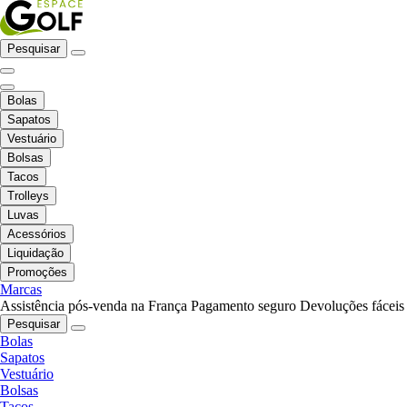
Pesquisar
Bolas
Sapatos
Vestuário
Bolsas
Tacos
Trolleys
Luvas
Acessórios
Liquidação
Promoções
Marcas
Assistência pós-venda na França
Pagamento seguro
Devoluções fáceis
Pesquisar
Bolas
Sapatos
Vestuário
Bolsas
Tacos