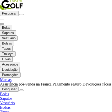
Pesquisar
Bolas
Sapatos
Vestuário
Bolsas
Tacos
Trolleys
Luvas
Acessórios
Liquidação
Promoções
Marcas
Assistência pós-venda na França
Pagamento seguro
Devoluções fáceis
Pesquisar
Bolas
Sapatos
Vestuário
Bolsas
Tacos