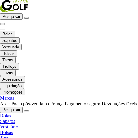
Pesquisar
Bolas
Sapatos
Vestuário
Bolsas
Tacos
Trolleys
Luvas
Acessórios
Liquidação
Promoções
Marcas
Assistência pós-venda na França
Pagamento seguro
Devoluções fáceis
Pesquisar
Bolas
Sapatos
Vestuário
Bolsas
Tacos