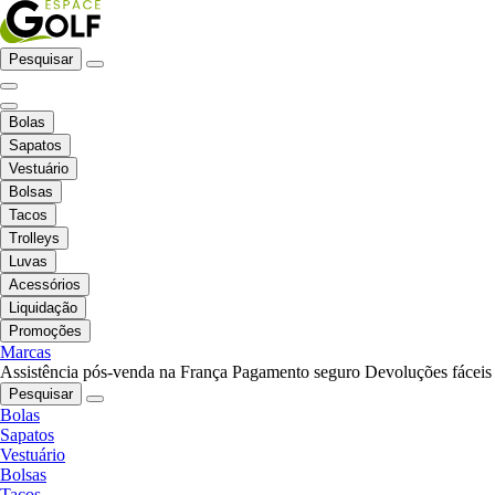
Pesquisar
Bolas
Sapatos
Vestuário
Bolsas
Tacos
Trolleys
Luvas
Acessórios
Liquidação
Promoções
Marcas
Assistência pós-venda na França
Pagamento seguro
Devoluções fáceis
Pesquisar
Bolas
Sapatos
Vestuário
Bolsas
Tacos