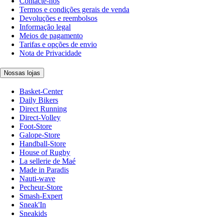
Contacte-nos
Termos e condições gerais de venda
Devoluções e reembolsos
Informação legal
Meios de pagamento
Tarifas e opções de envio
Nota de Privacidade
Nossas lojas
Basket-Center
Daily Bikers
Direct Running
Direct-Volley
Foot-Store
Galope-Store
Handball-Store
House of Rugby
La sellerie de Maé
Made in Paradis
Nauti-wave
Pecheur-Store
Smash-Expert
Sneak'In
Sneakids