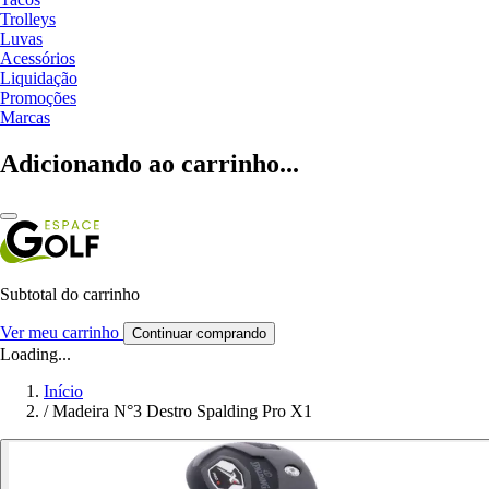
Trolleys
Luvas
Acessórios
Liquidação
Promoções
Marcas
Adicionando ao carrinho...
Subtotal do carrinho
Ver meu carrinho
Continuar comprando
Loading...
Início
/
Madeira N°3 Destro Spalding Pro X1