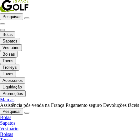
Pesquisar
Bolas
Sapatos
Vestuário
Bolsas
Tacos
Trolleys
Luvas
Acessórios
Liquidação
Promoções
Marcas
Assistência pós-venda na França
Pagamento seguro
Devoluções fáceis
Pesquisar
Bolas
Sapatos
Vestuário
Bolsas
Tacos