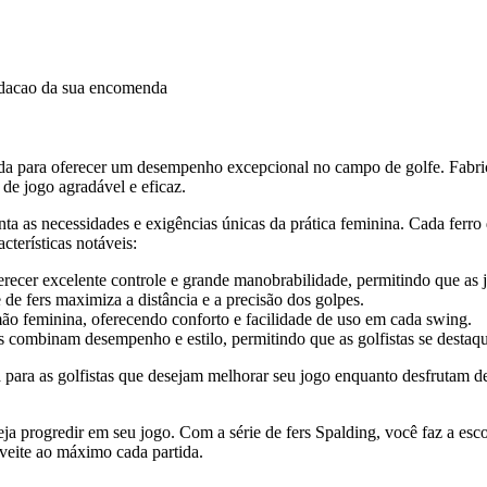
idacao da sua encomenda
da para oferecer um desempenho excepcional no campo de golfe. Fabrica
de jogo agradável e eficaz.
ta as necessidades e exigências únicas da prática feminina. Cada ferro d
cterísticas notáveis:
ferecer excelente controle e grande manobrabilidade, permitindo que a
 de fers maximiza a distância e a precisão dos golpes.
ão feminina, oferecendo conforto e facilidade de uso em cada swing.
s combinam desempenho e estilo, permitindo que as golfistas se desta
a para as golfistas que desejam melhorar seu jogo enquanto desfrutam d
eseja progredir em seu jogo. Com a série de fers Spalding, você faz a 
veite ao máximo cada partida.