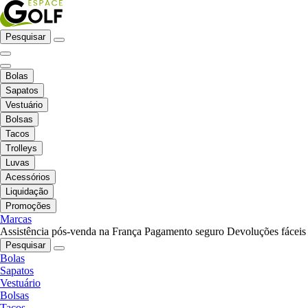
Pesquisar
Bolas
Sapatos
Vestuário
Bolsas
Tacos
Trolleys
Luvas
Acessórios
Liquidação
Promoções
Marcas
Assistência pós-venda na França
Pagamento seguro
Devoluções fáceis
Pesquisar
Bolas
Sapatos
Vestuário
Bolsas
Tacos