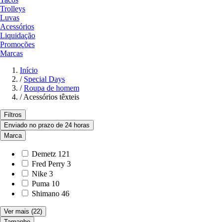
Trolleys
Luvas
Acessórios
Liquidação
Promoções
Marcas
Início
/
Special Days
/
Roupa de homem
/
Acessórios têxteis
Filtros
Enviado no prazo de 24 horas
Marca
Demetz
121
Fred Perry
3
Nike
3
Puma
10
Shimano
46
Ver mais
(22)
Tamanho