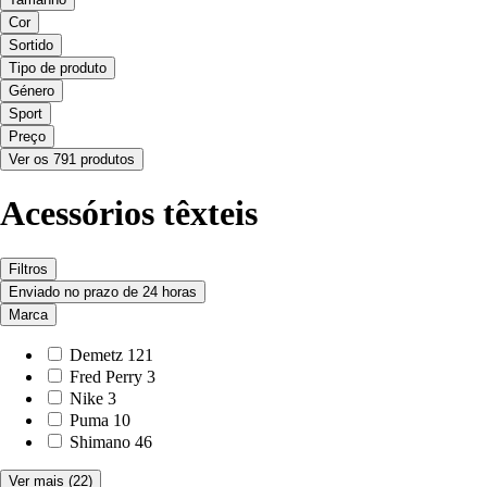
Cor
Sortido
Tipo de produto
Género
Sport
Preço
Ver os 791 produtos
Acessórios têxteis
Filtros
Enviado no prazo de 24 horas
Marca
Demetz
121
Fred Perry
3
Nike
3
Puma
10
Shimano
46
Ver mais
(22)