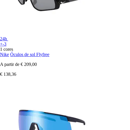
24h
+-3
1 cores
Nike
Óculos de sol Flyfree
A partir de
€ 209,00
€ 138,36