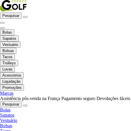
Pesquisar
Bolas
Sapatos
Vestuário
Bolsas
Tacos
Trolleys
Luvas
Acessórios
Liquidação
Promoções
Marcas
Assistência pós-venda na França
Pagamento seguro
Devoluções fáceis
Pesquisar
Bolas
Sapatos
Vestuário
Bolsas
Tacos