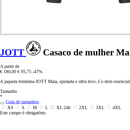
JOTT
Casaco de mulher Ma
A partir de
€ 180,00
€ 95,75
-47%
A jaqueta feminina JOTT Maia, ajustada e ultra leve, é o item essenci
Tamanho
*
Guia de tamanhos
XS
S
M
L
XL
24h
2XL
3XL
4XL
Este campo é obrigatório