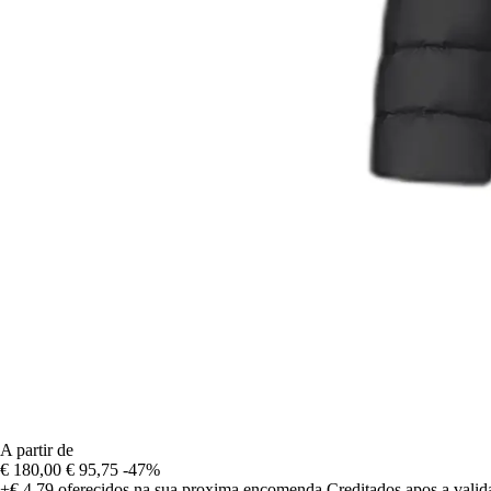
A partir de
€ 180,00
€ 95,75
-47%
+€ 4,79
oferecidos na sua proxima encomenda
Creditados apos a vali