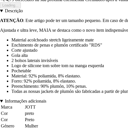
Loading...
Descrição
ATENÇÃO
: Este artigo pode ter um tamanho pequeno. Em caso de d
Ajustada e ultra leve, MAIA se destaca como o novo item indispensáve
Material acolchoado stretch ligeiramente mate
Enchimento de penas e plumón certificado "RDS"
Corte ajustado
Gola alta
2 bolsos laterais invisíveis
Logo de silicone tom sobre tom na manga esquerda
Pochetable
Material: 92% poliamida, 8% elastano.
Forro: 92% poliamida, 8% elastano.
Preenchimento: 90% plumón, 10% penas.
Todas as nossas jackets de plumón são fabricadas a partir de pl
Informações adicionais
Marca
JOTT
Cor
preto
Cor
Preto
Género
Mulher